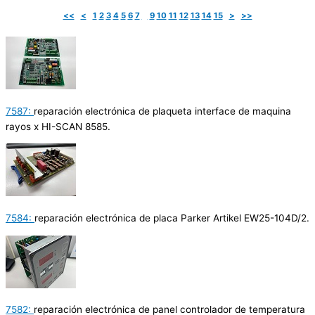
<<
<
1
2
3
4
5
6
7
8
9
10
11
12
13
14
15
>
>>
7587:
reparación electrónica de plaqueta interface de maquina
rayos x HI-SCAN 8585.
7584:
reparación electrónica de placa Parker Artikel EW25-104D/2.
7582:
reparación electrónica de panel controlador de temperatura